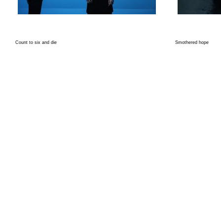
Count to six and die
Smothered hope